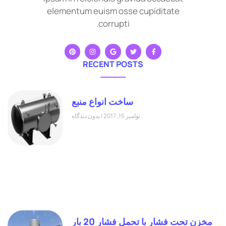
elementum euism osse cupiditate
corrupti.
RECENT POSTS
ساخت انواع منبع
نوامبر 15, 2017
بدون دیدگاه
مخزن تحت فشار با تحمل فشار 20 بار