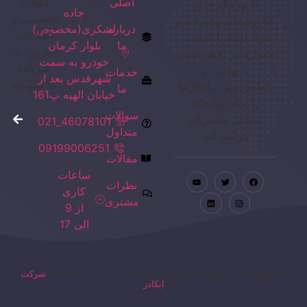
اصلی
مقالات
با بهره‌گیری از
جاده
تخصصی و
فناوری‌های پیشرفته و
درباره
لشکری(مخصوص)
اطلاعات
مواد اولیه با کیفیت،
ما
بلوار کرمان
به‌روز، به
همواره در تلاش است
خودرو به سمت
خبرنامه
تا بهترین و
خدمات
شهرقدس بعد از
ما بپیوندید
مطمئن‌ترین راه‌حل‌ها
ما
خیابان الهیه پ161
را برای نیازهای
سوالات
صنعتی مشتریان
46078101_021
متداول
فراهم کند
09199006251
مقالات
ساعات
نظرات
کاری
مشتری
از 9
الی 17
© 2024 تمامی حقوق محفوظ است / طراحی سایت و سئو توسط
شرکت
ایکادز