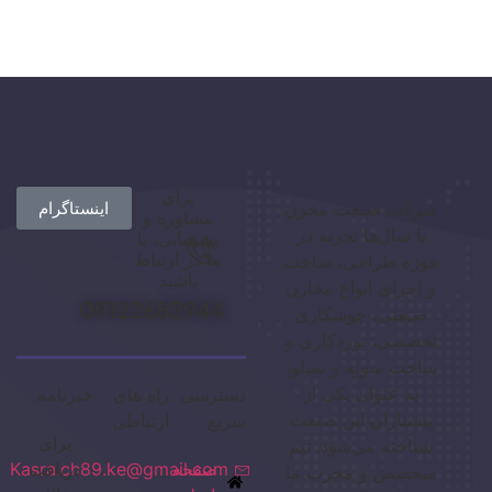
برای
شرکت صنعت مخزن
اینستاگرام
مشاوره و
با سال‌ها تجربه در
پشتیبانی، با
ما در ارتباط
حوزه طراحی، ساخت
باشید
و اجرای انواع مخازن
09122682944
صنعتی، جوشکاری
تخصصی، نوردکاری و
ساخت سوله و سیلو،
به عنوان یکی از
دسترسی
راه های
خبرنامه
پیشتازان این صنعت
سریع
ارتباطی
برای
شناخته می‌شود. تیم
صفحه
دریافت
Kasra.ch89.ke@gmail.com
متخصص و مجرب ما