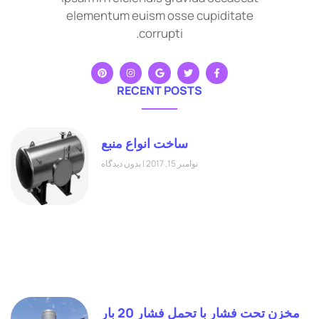
elementum euism osse cupiditate
corrupti.
RECENT POSTS
ساخت انواع منبع
نوامبر 15, 2017
بدون دیدگاه
مخزن تحت فشار با تحمل فشار 20 بار