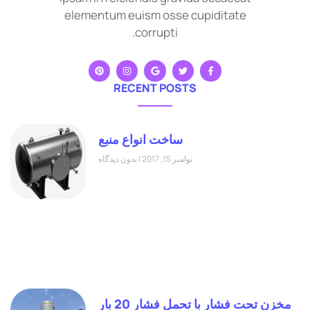
elementum euism osse cupiditate
corrupti.
RECENT POSTS
ساخت انواع منبع
نوامبر 15, 2017
بدون دیدگاه
مخزن تحت فشار با تحمل فشار 20 بار