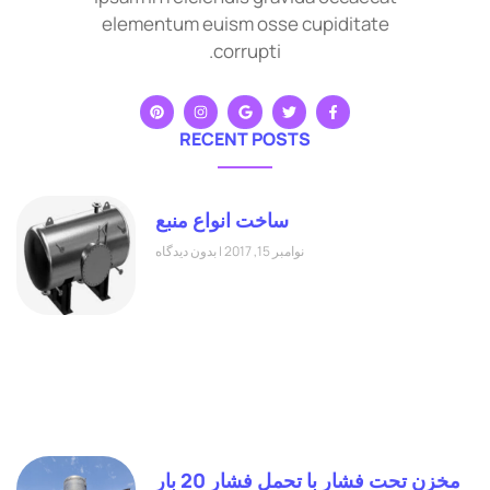
elementum euism osse cupiditate
corrupti.
RECENT POSTS
ساخت انواع منبع
نوامبر 15, 2017
بدون دیدگاه
مخزن تحت فشار با تحمل فشار 20 بار