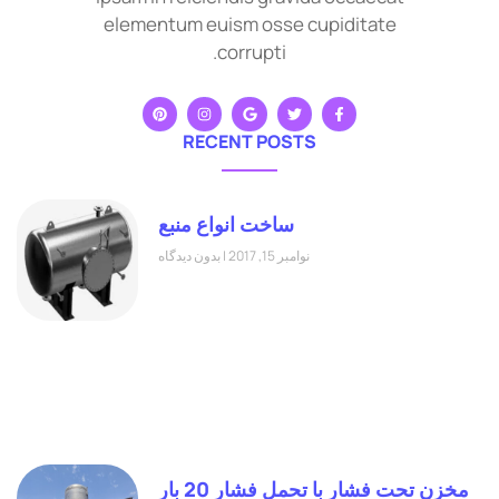
elementum euism osse cupiditate
corrupti.
RECENT POSTS
ساخت انواع منبع
نوامبر 15, 2017
بدون دیدگاه
مخزن تحت فشار با تحمل فشار 20 بار