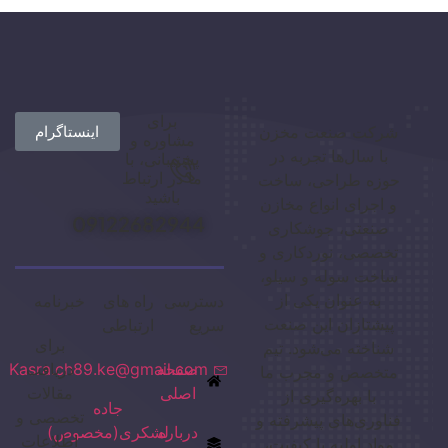
برای
شرکت صنعت مخزن
اینستاگرام
مشاوره و
با سال‌ها تجربه در
پشتیبانی، با
ما در ارتباط
حوزه طراحی، ساخت
باشید
و اجرای انواع مخازن
09122682944
صنعتی، جوشکاری
تخصصی، نوردکاری و
ساخت سوله و سیلو،
به عنوان یکی از
دسترسی
راه های
خبرنامه
پیشتازان این صنعت
سریع
ارتباطی
برای
شناخته می‌شود. تیم
صفحه
دریافت
Kasra.ch89.ke@gmail.com
متخصص و مجرب ما
اصلی
مقالات
با بهره‌گیری از
جاده
تخصصی و
فناوری‌های پیشرفته و
درباره
لشکری(مخصوص)
اطلاعات
مواد اولیه با کیفیت،