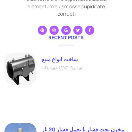
elementum euism osse cupiditate
corrupti.
RECENT POSTS
ساخت انواع منبع
نوامبر 15, 2017
بدون دیدگاه
مخزن تحت فشار با تحمل فشار 20 بار