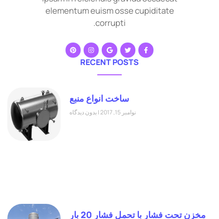
elementum euism osse cupiditate
corrupti.
RECENT POSTS
ساخت انواع منبع
نوامبر 15, 2017
بدون دیدگاه
مخزن تحت فشار با تحمل فشار 20 بار