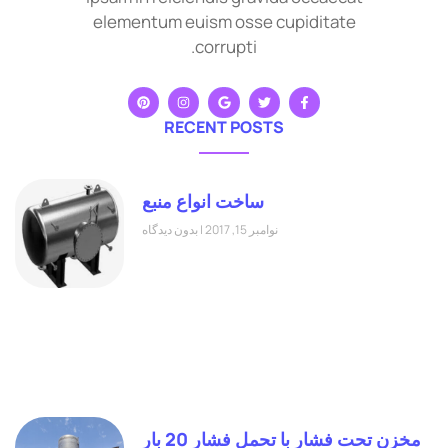
elementum euism osse cupiditate
corrupti.
RECENT POSTS
ساخت انواع منبع
نوامبر 15, 2017
بدون دیدگاه
مخزن تحت فشار با تحمل فشار 20 بار