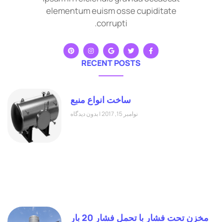
elementum euism osse cupiditate
corrupti.
RECENT POSTS
ساخت انواع منبع
نوامبر 15, 2017
بدون دیدگاه
مخزن تحت فشار با تحمل فشار 20 بار