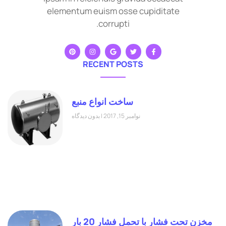
elementum euism osse cupiditate
corrupti.
RECENT POSTS
ساخت انواع منبع
نوامبر 15, 2017
بدون دیدگاه
مخزن تحت فشار با تحمل فشار 20 بار