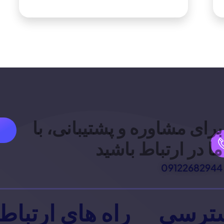
برای مشاوره و پشتیبانی، با
ما در ارتباط باشید
09122682944
ترسی
راه های ارتباط