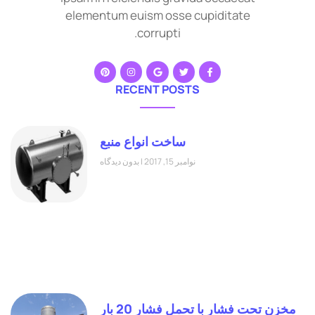
elementum euism osse cupiditate
corrupti.
RECENT POSTS
ساخت انواع منبع
نوامبر 15, 2017
بدون دیدگاه
مخزن تحت فشار با تحمل فشار 20 بار