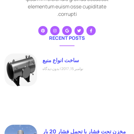
elementum euism osse cupiditate
corrupti.
RECENT POSTS
ساخت انواع منبع
نوامبر 15, 2017
بدون دیدگاه
مخزن تحت فشار با تحمل فشار 20 بار