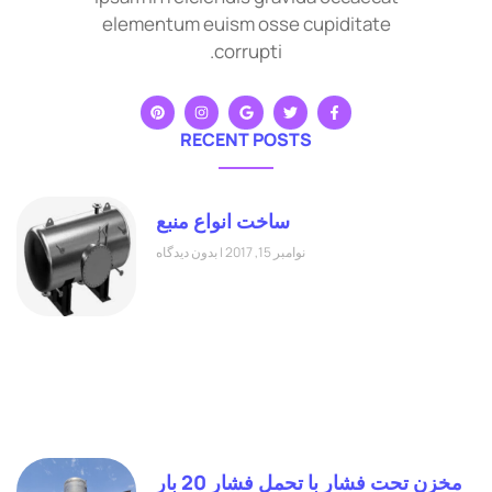
elementum euism osse cupiditate
corrupti.
RECENT POSTS
ساخت انواع منبع
نوامبر 15, 2017
بدون دیدگاه
مخزن تحت فشار با تحمل فشار 20 بار