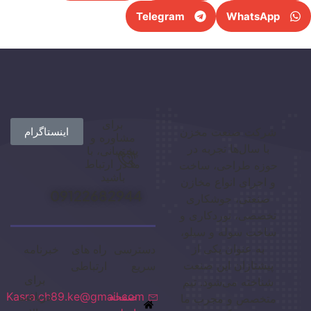
Telegram
WhatsApp
برای
شرکت صنعت مخزن
اینستاگرام
مشاوره و
با سال‌ها تجربه در
پشتیبانی، با
ما در ارتباط
حوزه طراحی، ساخت
باشید
و اجرای انواع مخازن
09122682944
صنعتی، جوشکاری
تخصصی، نوردکاری و
ساخت سوله و سیلو،
به عنوان یکی از
دسترسی
راه های
خبرنامه
پیشتازان این صنعت
سریع
ارتباطی
برای
شناخته می‌شود. تیم
صفحه
دریافت
Kasra.ch89.ke@gmail.com
متخصص و مجرب ما