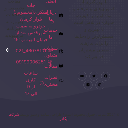
اصلی
مقالات
با بهره‌گیری از
جاده
تخصصی و
فناوری‌های پیشرفته و
درباره
لشکری(مخصوص)
اطلاعات
مواد اولیه با کیفیت،
ما
بلوار کرمان
به‌روز، به
همواره در تلاش است
خودرو به سمت
خبرنامه
تا بهترین و
خدمات
شهرقدس بعد از
ما بپیوندید
مطمئن‌ترین راه‌حل‌ها
ما
خیابان الهیه پ161
را برای نیازهای
سوالات
صنعتی مشتریان
46078101_021
متداول
فراهم کند
09199006251
مقالات
ساعات
نظرات
کاری
مشتری
از 9
الی 17
© 2024 تمامی حقوق محفوظ است / طراحی سایت و سئو توسط
شرکت
ایکادز