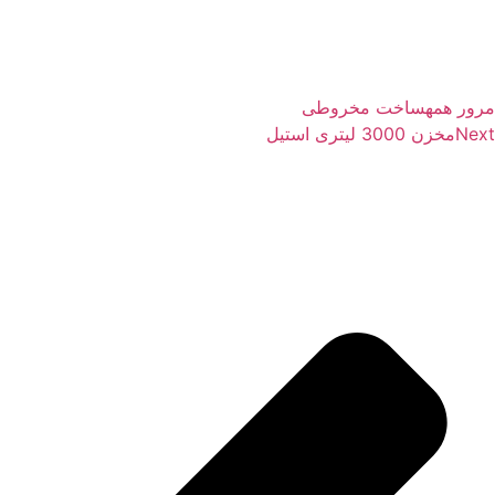
ور همه
ساخت مخروطی
Nex
مخزن 3000 لیتری استیل