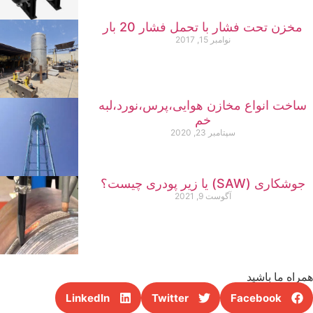
مخزن تحت فشار با تحمل فشار 20 بار
نوامبر 15, 2017
ساخت انواع مخازن هوایی،پرس،نورد،لبه
خم
سپتامبر 23, 2020
جوشکاری (SAW) یا زیر پودری چیست؟
آگوست 9, 2021
راه ما باشید
LinkedIn
Twitter
Facebook