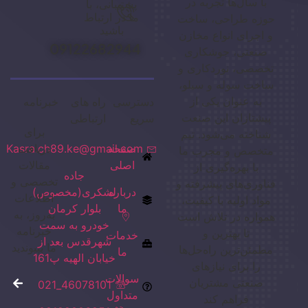
با سال‌ها تجربه در
پشتیبانی، با
ما در ارتباط
حوزه طراحی، ساخت
باشید
و اجرای انواع مخازن
09122682944
صنعتی، جوشکاری
تخصصی، نوردکاری و
ساخت سوله و سیلو،
به عنوان یکی از
دسترسی
راه های
خبرنامه
پیشتازان این صنعت
سریع
ارتباطی
برای
شناخته می‌شود. تیم
صفحه
دریافت
Kasra.ch89.ke@gmail.com
متخصص و مجرب ما
اصلی
مقالات
با بهره‌گیری از
جاده
تخصصی و
فناوری‌های پیشرفته و
درباره
لشکری(مخصوص)
اطلاعات
مواد اولیه با کیفیت،
ما
بلوار کرمان
به‌روز، به
همواره در تلاش است
خودرو به سمت
خبرنامه
تا بهترین و
خدمات
شهرقدس بعد از
ما بپیوندید
مطمئن‌ترین راه‌حل‌ها
ما
خیابان الهیه پ161
را برای نیازهای
سوالات
صنعتی مشتریان
46078101_021
متداول
فراهم کند