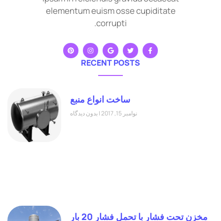
elementum euism osse cupiditate
corrupti.
RECENT POSTS
ساخت انواع منبع
نوامبر 15, 2017
بدون دیدگاه
مخزن تحت فشار با تحمل فشار 20 بار