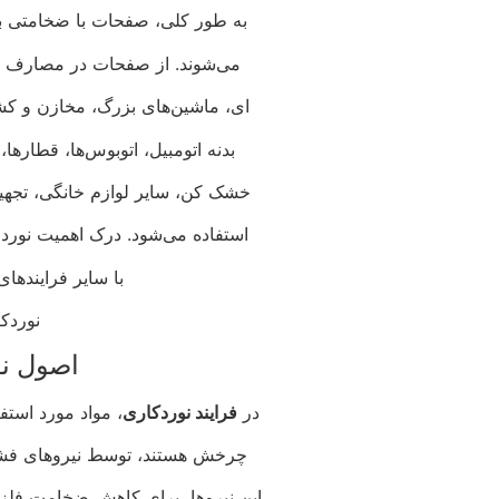
به طور کلی، صفحات با ضخامتی بیش از “1/4، (6 میلی متر)
می‌شوند. از صفحات در مصارف سنگ
ای، ماشین‌های بزرگ، مخازن و کشتی
بدنه اتومبیل، اتوبوس‌ها، قطارها
خشک کن، سایر لوازم خانگی، تجه
استفاده می‌شود. درک اهمیت نورد
با سایر فرایندها
نوردک
اصول نو
در
فرایند نوردکاری
، مواد مورد استف
چرخش هستند، توسط نیروهای فشار
این نیروها، برای کاهش ضخامت فلز ا