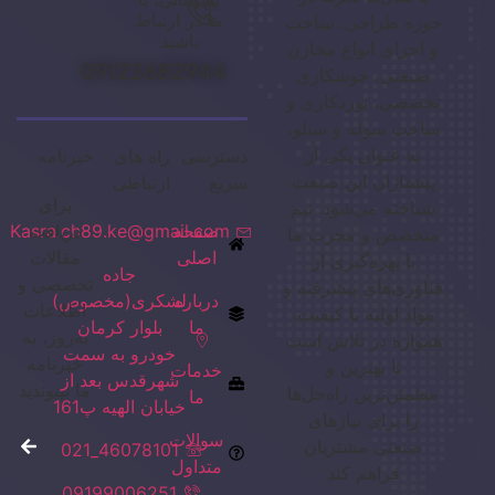
ما در ارتباط
حوزه طراحی، ساخت
باشید
و اجرای انواع مخازن
09122682944
صنعتی، جوشکاری
تخصصی، نوردکاری و
ساخت سوله و سیلو،
به عنوان یکی از
دسترسی
راه های
خبرنامه
پیشتازان این صنعت
سریع
ارتباطی
برای
شناخته می‌شود. تیم
صفحه
دریافت
Kasra.ch89.ke@gmail.com
متخصص و مجرب ما
اصلی
مقالات
با بهره‌گیری از
جاده
تخصصی و
فناوری‌های پیشرفته و
درباره
لشکری(مخصوص)
اطلاعات
مواد اولیه با کیفیت،
ما
بلوار کرمان
به‌روز، به
همواره در تلاش است
خودرو به سمت
خبرنامه
تا بهترین و
خدمات
شهرقدس بعد از
ما بپیوندید
مطمئن‌ترین راه‌حل‌ها
ما
خیابان الهیه پ161
را برای نیازهای
سوالات
صنعتی مشتریان
46078101_021
متداول
فراهم کند
09199006251