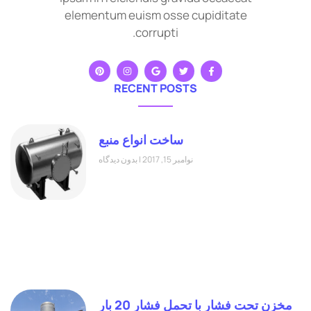
elementum euism osse cupiditate
corrupti.
RECENT POSTS
ساخت انواع منبع
نوامبر 15, 2017
بدون دیدگاه
مخزن تحت فشار با تحمل فشار 20 بار