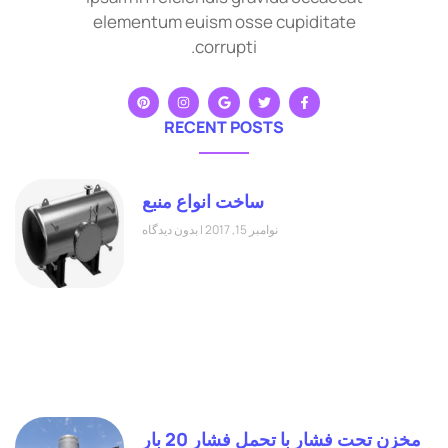
elementum euism osse cupiditate
corrupti.
RECENT POSTS
ساخت انواع منبع
نوامبر 15, 2017
بدون دیدگاه
مخزن تحت فشار با تحمل فشار 20 بار