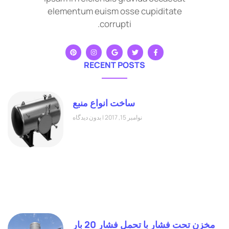
elementum euism osse cupiditate
corrupti.
RECENT POSTS
ساخت انواع منبع
نوامبر 15, 2017
بدون دیدگاه
مخزن تحت فشار با تحمل فشار 20 بار