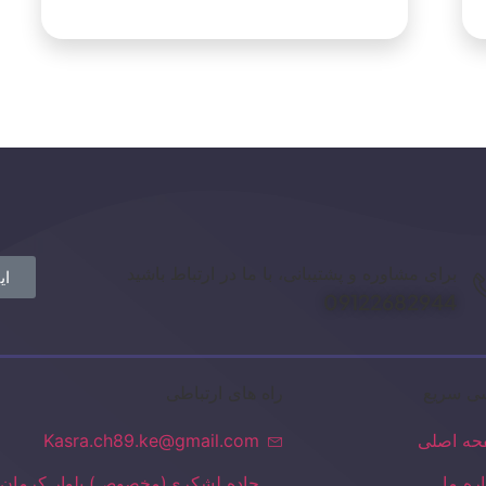
برای مشاوره و پشتیبانی، با ما در ارتباط باشید
ای
09122682944
ی سریع
راه های ارتباطی
ه اصلی
Kasra.ch89.ke@gmail.com
اره ما
جاده لشکری(مخصوص) بلوار کرمان 