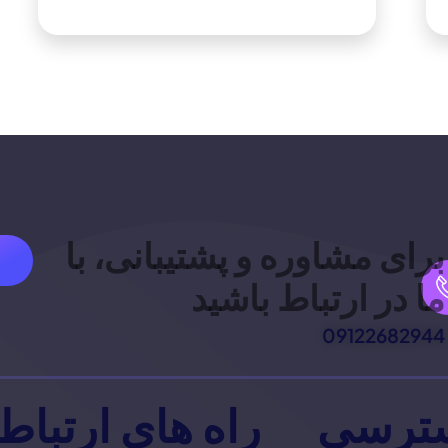
برای مشاوره و پشتیبانی، با
ما در ارتباط باشید
09122682944
ترسی
راه های ارتباط