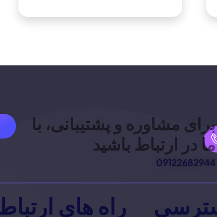
برای مشاوره و پشتیبانی، با
ما در ارتباط باشید
09122682944
ترسی
راه های ارتباط