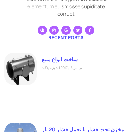
elementum euism osse cupiditate
corrupti.
RECENT POSTS
ساخت انواع منبع
نوامبر 15, 2017
بدون دیدگاه
مخزن تحت فشار با تحمل فشار 20 بار