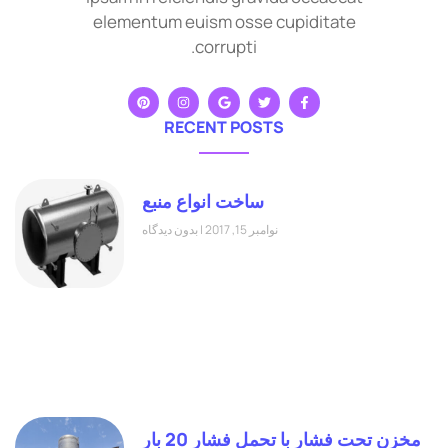
elementum euism osse cupiditate
corrupti.
RECENT POSTS
ساخت انواع منبع
نوامبر 15, 2017
بدون دیدگاه
مخزن تحت فشار با تحمل فشار 20 بار