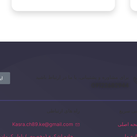
برای مشاوره و پشتیبانی، با ما در ارتباط باشید
ای
09122682944
ی سریع
راه های ارتباطی
ه اصلی
Kasra.ch89.ke@gmail.com
اره ما
جاده لشکری(مخصوص) بلوار کرمان 