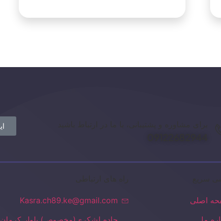
برای مشاوره و پشتیبانی، با ما در ارتباط باشید
ای
09122682944
ی سریع
راه های ارتباطی
ه اصلی
Kasra.ch89.ke@gmail.com
اره ما
جاده لشکری(مخصوص) بلوار کرمان 