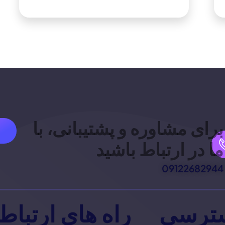
برای مشاوره و پشتیبانی، با
ما در ارتباط باشید
09122682944
ترسی
راه های ارتباط