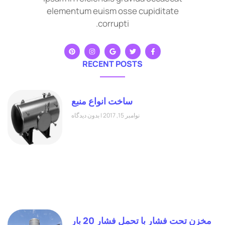
elementum euism osse cupiditate
corrupti.
RECENT POSTS
ساخت انواع منبع
نوامبر 15, 2017
بدون دیدگاه
مخزن تحت فشار با تحمل فشار 20 بار