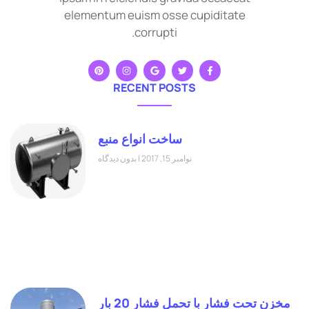
elementum euism osse cupiditate
corrupti.
RECENT POSTS
ساخت انواع منبع
نوامبر 15, 2017
بدون دیدگاه
مخزن تحت فشار با تحمل فشار 20 بار