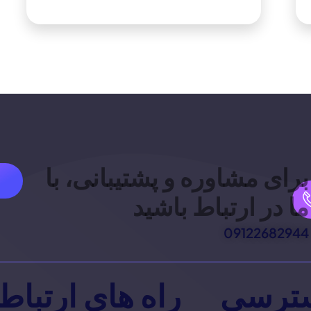
برای مشاوره و پشتیبانی، با
ما در ارتباط باشید
09122682944
ترسی
راه های ارتباط