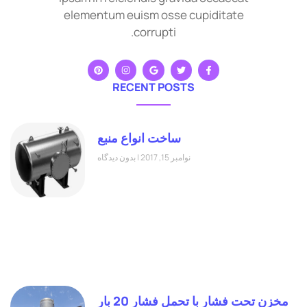
elementum euism osse cupiditate
corrupti.
RECENT POSTS
ساخت انواع منبع
نوامبر 15, 2017
بدون دیدگاه
مخزن تحت فشار با تحمل فشار 20 بار