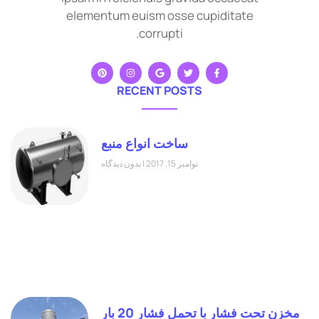
elementum euism osse cupiditate
corrupti.
RECENT POSTS
ساخت انواع منبع
نوامبر 15, 2017
بدون دیدگاه
مخزن تحت فشار با تحمل فشار 20 بار