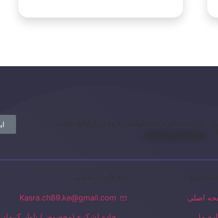
برای مشاوره و پشتیبانی، با ما در ارتباط باشید
ای
09122682944
ی سریع
راه های ارتباطی
ه اصلی
Kasra.ch89.ke@gmail.com
اره ما
جاده لشکری(مخصوص) بلوار کرمان 