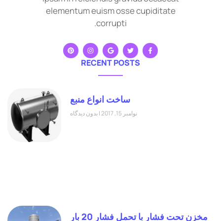
elementum euism osse cupiditate
corrupti.
RECENT POSTS
ساخت انواع منبع
نوامبر 15, 2017
بدون دیدگاه
مخزن تحت فشار با تحمل فشار 20 بار