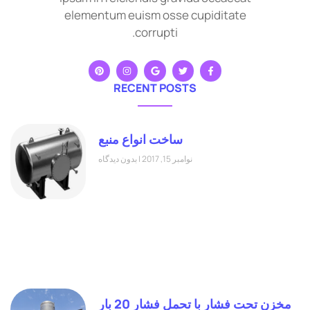
elementum euism osse cupiditate
corrupti.
RECENT POSTS
ساخت انواع منبع
نوامبر 15, 2017
بدون دیدگاه
مخزن تحت فشار با تحمل فشار 20 بار