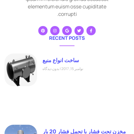
elementum euism osse cupiditate
corrupti.
RECENT POSTS
ساخت انواع منبع
نوامبر 15, 2017
بدون دیدگاه
مخزن تحت فشار با تحمل فشار 20 بار