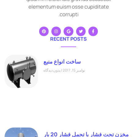
elementum euism osse cupiditate
corrupti.
RECENT POSTS
ساخت انواع منبع
نوامبر 15, 2017
بدون دیدگاه
مخزن تحت فشار با تحمل فشار 20 بار