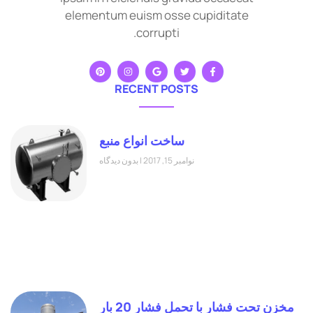
elementum euism osse cupiditate
corrupti.
RECENT POSTS
ساخت انواع منبع
نوامبر 15, 2017
بدون دیدگاه
مخزن تحت فشار با تحمل فشار 20 بار