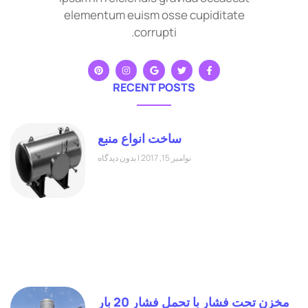
elementum euism osse cupiditate
corrupti.
RECENT POSTS
ساخت انواع منبع
نوامبر 15, 2017
بدون دیدگاه
مخزن تحت فشار با تحمل فشار 20 بار