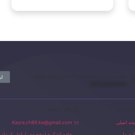
برای مشاوره و پشتیبانی، با ما در ارتباط باشید
ای
09122682944
ی سریع
راه های ارتباطی
ه اصلی
Kasra.ch89.ke@gmail.com
اره ما
جاده لشکری(مخصوص) بلوار کرمان 