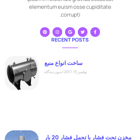
elementum euism osse cupiditate
corrupti.
RECENT POSTS
ساخت انواع منبع
نوامبر 15, 2017
بدون دیدگاه
مخزن تحت فشار با تحمل فشار 20 بار