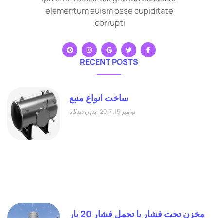
elementum euism osse cupiditate
corrupti.
RECENT POSTS
ساخت انواع منبع
نوامبر 15, 2017
بدون دیدگاه
مخزن تحت فشار با تحمل فشار 20 بار