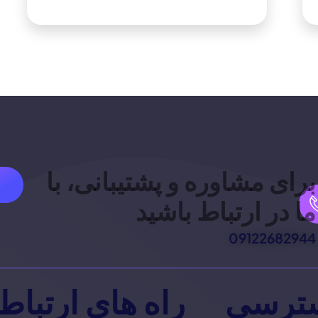
برای مشاوره و پشتیبانی، با
ما در ارتباط باشید
09122682944
ترسی
راه های ارتباط