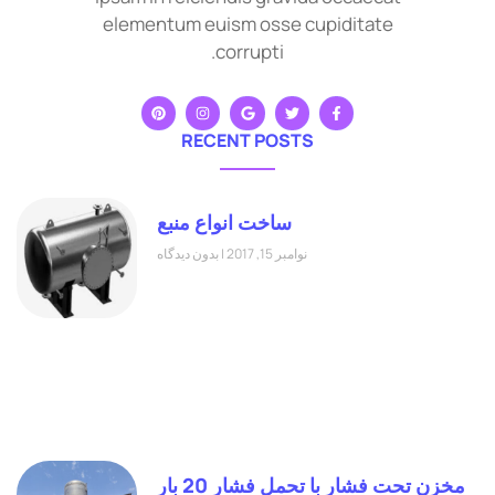
elementum euism osse cupiditate
corrupti.
RECENT POSTS
ساخت انواع منبع
نوامبر 15, 2017
بدون دیدگاه
مخزن تحت فشار با تحمل فشار 20 بار