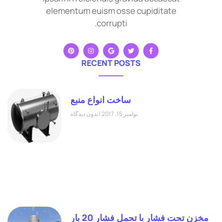
elementum euism osse cupiditate
corrupti.
RECENT POSTS
ساخت انواع منبع
نوامبر 15, 2017
بدون دیدگاه
مخزن تحت فشار با تحمل فشار 20 بار